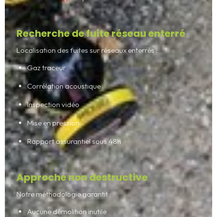
Recherche de fuite réseau enterré
Localisation des fuites sur réseaux enterrés :
Gaz traceur
Corrélation acoustique
Inspection vidéo
Mise en pression
Rapport assurantiel sous 48h
Approche non destructive
Notre méthodologie garantit :
Aucune démolition inutile