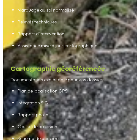
Marquage au sol normalisé
Relevés techniques
Rapport d'intervention
Assistance mise à jour cartographique
Cartographie géoréférencée
Documentation exploitable pour vos dossiers :
Plan de localisation GPS
Intégration SIG
Rapport photo
Classe de précision
Schéma de principe