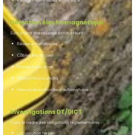
Détection électromagnétique
Suivi précis des réseaux conducteurs :
Réseaux métalliques
Câbles électriques
Réseaux gaz acier
Télécommunications
Mesure de profondeur automatique
Investigations DT/DICT
Dans le cadre des obligations réglementaires :
Localisation terrain