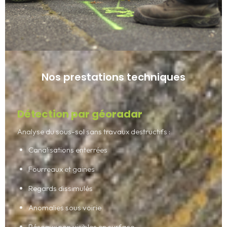
Nos prestations techniques
Détection par géoradar
Analyse du sous-sol sans travaux destructifs :
Canalisations enterrées
Fourreaux et gaines
Regards dissimulés
Anomalies sous voirie
Réseaux non visibles en surface