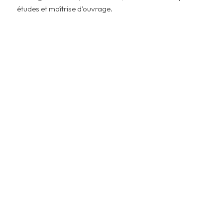
études et maîtrise d'ouvrage.
Un contexte réglementaire plus
exigeant
La réglementation anti-endommagement des réseaux