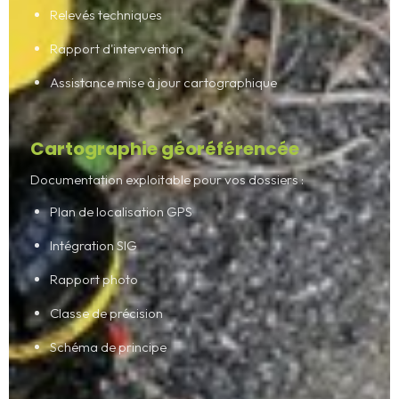
Relevés techniques
Rapport d'intervention
Assistance mise à jour cartographique
Cartographie géoréférencée
Documentation exploitable pour vos dossiers :
Plan de localisation GPS
Intégration SIG
Rapport photo
Classe de précision
Schéma de principe