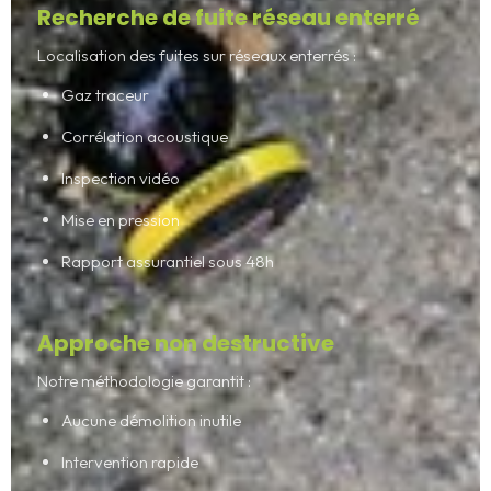
Recherche de fuite réseau enterré
Localisation des fuites sur réseaux enterrés :
Gaz traceur
Corrélation acoustique
Inspection vidéo
Mise en pression
Rapport assurantiel sous 48h
Approche non destructive
Notre méthodologie garantit :
Aucune démolition inutile
Intervention rapide