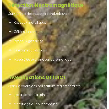
Détection électromagnétique
Suivi précis des réseaux conducteurs :
Réseaux métalliques
Câbles électriques
Réseaux gaz acier
Télécommunications
Mesure de profondeur automatique
Investigations DT/DICT
Dans le cadre des obligations réglementaires :
Localisation terrain
Marquage au sol normalisé