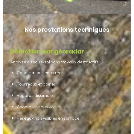
Nos prestations techniques
Détection par géoradar
Analyse du sous-sol sans travaux destructifs :
Canalisations enterrées
Fourreaux et gaines
Regards dissimulés
Anomalies sous voirie
Réseaux non visibles en surface