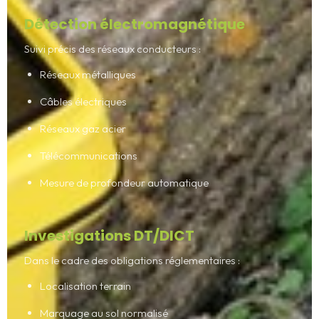
Détection électromagnétique
Suivi précis des réseaux conducteurs :
Réseaux métalliques
Câbles électriques
Réseaux gaz acier
Télécommunications
Mesure de profondeur automatique
Investigations DT/DICT
Dans le cadre des obligations réglementaires :
Localisation terrain
Marquage au sol normalisé