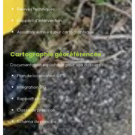
Relevés techniques
Rapport d'intervention
Assistance mise à jour cartographique
Cartographie géoréférencée
Documentation exploitable pour vos dossiers :
Plan de localisation GPS
Intégration SIG
Rapport photo
Classe de précision
Schéma de principe