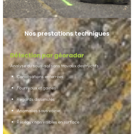
Nos prestations techniques
Détection par géoradar
Analyse du sous-sol sans travaux destructifs :
Canalisations enterrées
Fourreaux et gaines
Regards dissimulés
Anomalies sous voirie
Réseaux non visibles en surface