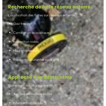
Recherche de fuite réseau enterré
Localisation des fuites sur réseaux enterrés :
Gaz traceur
Corrélation acoustique
Inspection vidéo
Mise en pression
Rapport assurantiel sous 48h
Approche non destructive
Notre méthodologie garantit :
Aucune démolition inutile
Intervention rapide